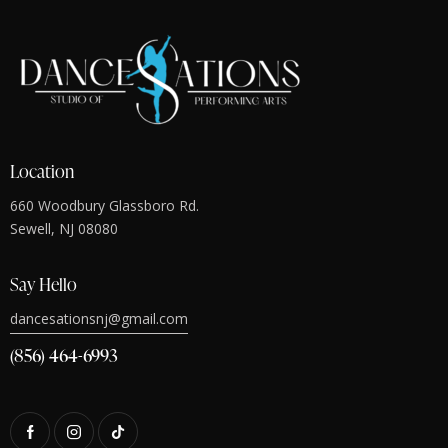
i
g
a
t
i
o
n
Location
660 Woodbury Glassboro Rd.
Sewell, NJ 08080
Say Hello
dancesationsnj@gmail.com
(856) 464-6993